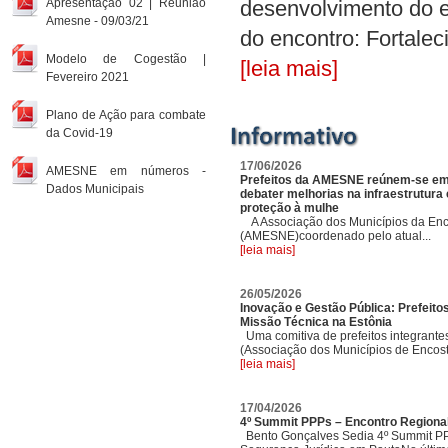
Apresentação 02 | Reunião
desenvolvimento do e
Amesne - 09/03/21
do encontro: Fortalec
Modelo de Cogestão |
[leia mais]
Fevereiro 2021
Plano de Ação para combate
da Covid-19
17/06/2026
AMESNE em números -
Prefeitos da AMESNE reúnem-se em
Dados Municipais
debater melhorias na infraestrutura e
proteção à mulhe
A Associação dos Municípios da Enc
(AMESNE)coordenado pelo atual...
[leia mais]
26/05/2026
Inovação e Gestão Pública: Prefei
Missão Técnica na Estônia
Uma comitiva de prefeitos integran
(Associação dos Municípios de Encost
[leia mais]
17/04/2026
4º Summit PPPs – Encontro Regiona
Bento Gonçalves Sedia 4º Summit PP