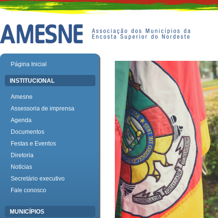
Página Inicial
INSTITUCIONAL
Amesne
Assessoria de imprensa
Agenda
Documentos
Festas e Eventos
Diretoria
Notícias
Secretário executivo
Fale conosco
MUNICÍPIOS