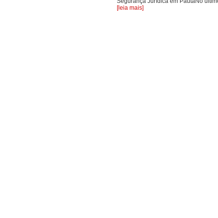
Segurança Jurídica em PautaNo último
[leia mais]