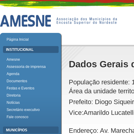
Página Inicial
INSTITUCIONAL
Amesne
Dados Gerais 
Assessoria de imprensa
Agenda
População residente: 
Documentos
Festas e Eventos
Área da unidade territ
Diretoria
Prefeito: Diogo Sique
Notícias
Secretário executivo
Vice:Amarildo Lucatell
Fale conosco
Endereço: Av. Marech
MUNICÍPIOS