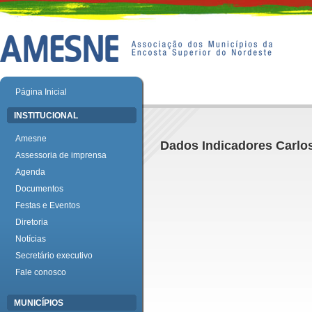
Página Inicial
INSTITUCIONAL
Amesne
Dados Indicadores Carlo
Assessoria de imprensa
Agenda
Documentos
Festas e Eventos
Diretoria
Notícias
Secretário executivo
Fale conosco
MUNICÍPIOS