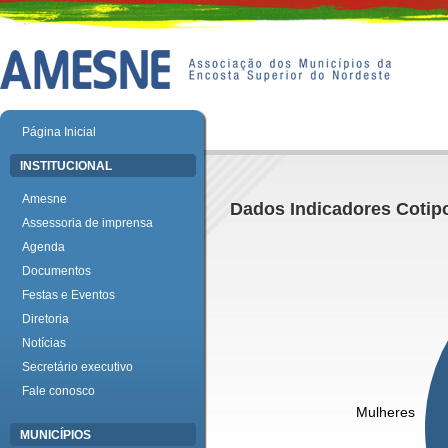
Página Inicial
INSTITUCIONAL
Amesne
Dados Indicadores Cotip
Assessoria de imprensa
Agenda
Documentos
Festas e Eventos
Diretoria
Notícias
Secretário executivo
Fale conosco
Mulheres
MUNICÍPIOS