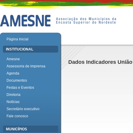
Página Inicial
INSTITUCIONAL
Amesne
Dados Indicadores União
Assessoria de imprensa
Agenda
Documentos
Festas e Eventos
Diretoria
Notícias
Secretário executivo
Fale conosco
MUNICÍPIOS