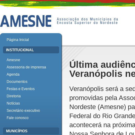
Página Inicial
INSTITUCIONAL
Amesne
Última audiên
Assessoria de imprensa
Veranópolis ne
Agenda
Documentos
Veranópolis será a sed
Festas e Eventos
Diretoria
promovidas pela Assoc
Notícias
Nordeste (Amesne) pa
Secretário executivo
Federal do Rio Grand
Fale conosco
acontecerá na próxima 
MUNICÍPIOS
Nossa Senhora de Lou