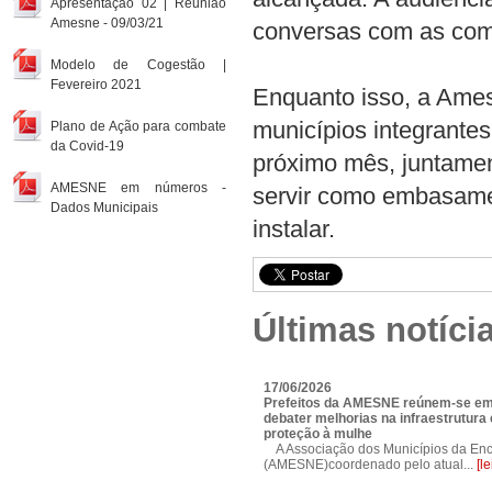
Apresentação 02 | Reunião
Amesne - 09/03/21
conversas com as com
Modelo de Cogestão |
Fevereiro 2021
Enquanto isso, a Ames
municípios integrante
Plano de Ação para combate
da Covid-19
próximo mês, juntamen
AMESNE em números -
servir como embasamen
Dados Municipais
instalar.
Últimas notíci
17/06/2026
Prefeitos da AMESNE reúnem-se em
debater melhorias na infraestrutura e
proteção à mulhe
A Associação dos Municípios da Enc
(AMESNE)coordenado pelo atual...
[l