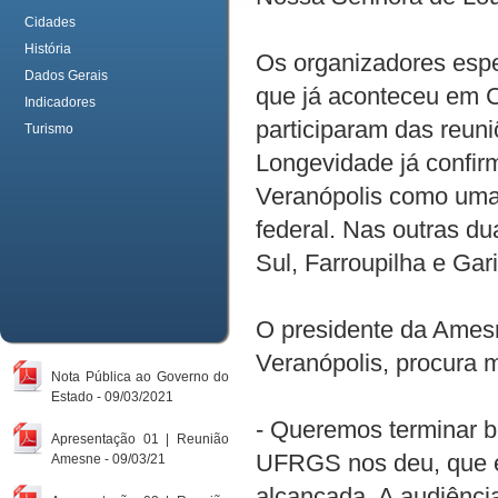
Cidades
História
O
s organizadores espe
Dados Gerais
que já aconteceu em 
Indicadores
participaram das reun
Turismo
Longevidade já confir
Veranópolis como uma
federal. Nas outras d
Sul, Farroupilha e Gari
O presidente da Amesn
Veranópolis, procura m
Nota Pública ao Governo do
Estado - 09/03/2021
- Queremos terminar 
Apresentação 01 | Reunião
UFRGS nos deu, que e
Amesne - 09/03/21
alcançada. A audiênci