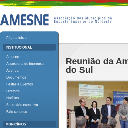
Página Inicial
INSTITUCIONAL
Amesne
Reunião da Am
Assessoria de imprensa
do Sul
Agenda
Documentos
Festas e Eventos
Diretoria
Notícias
Secretário executivo
Fale conosco
MUNICÍPIOS