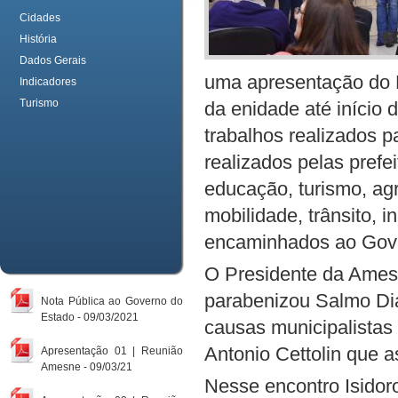
Cidades
História
Dados Gerais
uma apresentação do P
Indicadores
Turismo
da enidade até início 
trabalhos realizados p
realizados pelas prefe
educação, turismo, agr
mobilidade, trânsito, i
encaminhados ao Gove
O Presidente da Amesn
parabenizou Salmo Dia
Nota Pública ao Governo do
Estado - 09/03/2021
causas municipalistas 
Antonio Cettolin que a
Apresentação 01 | Reunião
Amesne - 09/03/21
Nesse encontro Isido