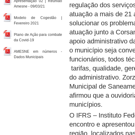
Apresentação 02 | Reunião
regulação dos serviço
Amesne - 09/03/21
atuação a mais de 21 a
Modelo de Cogestão |
solucionar os problem
Fevereiro 2021
atuação junto a Corsa
Plano de Ação para combate
apoio administrativo 
da Covid-19
o município seja conv
AMESNE em números -
Dados Municipais
funcionários, todos té
tarifas, qualidade, ge
do administrativo. Zor
Municipal de Saneamen
afirmou que a ouvidor
municípios.
O IFRS – Instituto Fe
encontro e apresentou
região, localizados n