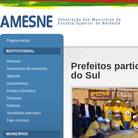
Página Inicial
INSTITUCIONAL
Amesne
Prefeitos par
Assessoria de imprensa
do Sul
Agenda
Documentos
Festas e Eventos
Diretoria
Notícias
Secretário executivo
Fale conosco
MUNICÍPIOS