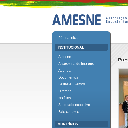
Página Inicial
INSTITUCIONAL
Amesne
Pre
Assessoria de imprensa
Agenda
Documentos
Festas e Eventos
Diretoria
Notícias
Secretário executivo
Fale conosco
MUNICÍPIOS