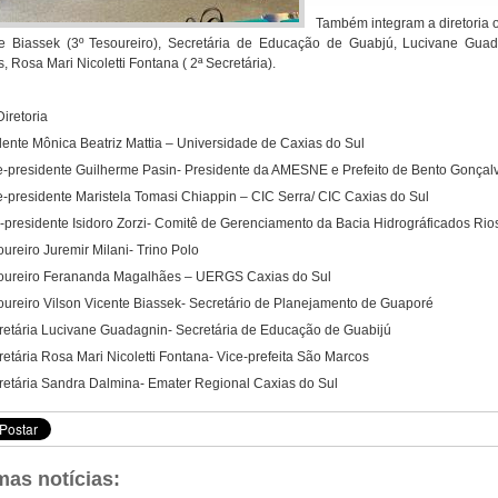
Também integram a diretoria 
e Biassek (3º Tesoureiro), Secretária de Educação de Guabjú, Lucivane Guada
, Rosa Mari Nicoletti Fontana ( 2ª Secretária).
iretoria
ente Mônica Beatriz Mattia – Universidade de Caxias do Sul
e-presidente Guilherme Pasin- Presidente da AMESNE e Prefeito de Bento Gonçal
e-presidente Maristela Tomasi Chiappin – CIC Serra/ CIC Caxias do Sul
e-presidente Isidoro Zorzi- Comitê de Gerenciamento da Bacia Hidrográficados Rio
oureiro Juremir Milani- Trino Polo
soureiro Ferananda Magalhães – UERGS Caxias do Sul
oureiro Vilson Vicente Biassek- Secretário de Planejamento de Guaporé
retária Lucivane Guadagnin- Secretária de Educação de Guabijú
retária Rosa Mari Nicoletti Fontana- Vice-prefeita São Marcos
retária Sandra Dalmina- Emater Regional Caxias do Sul
mas notícias: