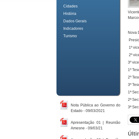
Cidades
Vicent
História
Marcos
Dados Gerais
Indicadores
Nova D
Turismo
Presid
1º vic
2º vic
3º vic
1º Tes
2º Te
3º Tes
1ª Sec
2ª Sec
Nota Pública ao Governo do
3ª Sec
Estado - 09/03/2021
Apresentação 01 | Reunião
Amesne - 09/03/21
Últi