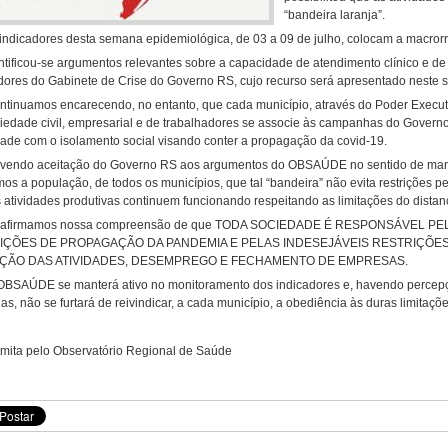
“bandeira laranja”.
 indicadores desta semana epidemiológica, de 03 a 09 de julho, colocam a macror
entificou-se argumentos relevantes sobre a capacidade de atendimento clínico e 
dores do Gabinete de Crise do Governo RS, cujo recurso será apresentado neste 
ntinuamos encarecendo, no entanto, que cada município, através do Poder Executivo
iedade civil, empresarial e de trabalhadores se associe às campanhas do Govern
ade com o isolamento social visando conter a propagação da covid-19.
vendo aceitação do Governo RS aos argumentos do OBSAÚDE no sentido de mante
mos a população, de todos os municípios, que tal “bandeira” não evita restrições pe
 atividades produtivas continuem funcionando respeitando as limitações do dista
eafirmamos nossa compreensão de que TODA SOCIEDADE É RESPONSÁVEL 
IÇÕES DE PROPAGAÇÃO DA PANDEMIA E PELAS INDESEJÁVEIS RESTRIÇÕE
ÇÃO DAS ATIVIDADES, DESEMPREGO E FECHAMENTO DE EMPRESAS.
OBSAÚDE se manterá ativo no monitoramento dos indicadores e, havendo percepç
s, não se furtará de reivindicar, a cada município, a obediência às duras limitaç
mita pelo Observatório Regional de Saúde