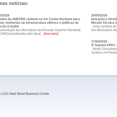
mas notícias:
6/2026
26/05/2026
eitos da AMESNE reúnem-se em Carlos Barbosa para
Inovação e Gestã
ter melhorias na infraestrutura elétrica e políticas de
Missão Técnica n
eção à mulhe
Uma comitiva de 
sociação dos Municípios da Encosta Superior Nordeste
dos Municípios de
SNE)coordenado pelo atual...
[leia mais]
17/04/2026
4º Summit PPPs –
Bento Gonçalves 
Jurídica em Pauta
 1201 Wall Street Business Center