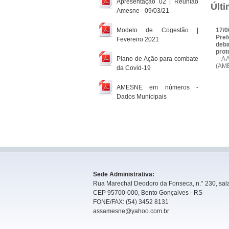
Apresentação 02 | Reunião
Últi
Amesne - 09/03/21
Modelo de Cogestão |
17/0
Pref
Fevereiro 2021
deba
prot
Plano de Ação para combate
A As
(AME
da Covid-19
AMESNE em números -
Dados Municipais
Sede Administrativa:
Rua Marechal Deodoro da Fonseca, n.° 230, sala
CEP 95700-000, Bento Gonçalves - RS
FONE/FAX: (54) 3452 8131
assamesne@yahoo.com.br