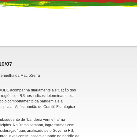
10/07
a vermelha da MacroSerra
AÚDE acompanha diariamente a situação dos
regiões do RS aos índices determinantes da
ndo o comportamento da pandemia e a
spitalar. Após reunião do Comitê Estratégico
 subsequente de “bandeira vermelha” na
icípios. Na última semana, ingressamos com
sideração” que, analisado pelo Governo RS,
s produtivas continuassem atuando no padrão de