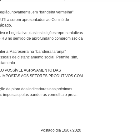
região, novamente, em “bandeira vermelha”.
de UTI a serem apresentados ao Comitê de
sábado.
 e Legislativo, das instituições representativas
o RS no sentido de aprofundar o compromisso da
r a Macroserra na “bandeira laranja”
ssoais de distanciamento social. Permite, sim,
nciamento.
PELO POSSÍVEL AGRAVAMENTO DAS
S IMPOSTAS AOS SETORES PRODUTIVOS COM
ão de piora dos indicadores nas próximas
ões impostas pelas bandeiras vermelha e preta.
Postado dia 10/07/2020