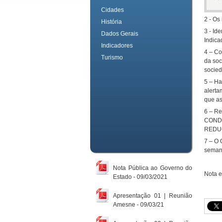
Cidades
2 - Os
História
3 - Id
Dados Gerais
Indica
Indicadores
4 – Co
Turismo
da soc
socied
5 – Ha
alerta
que as
6 – R
COND
REDU
7 – O 
semana
Nota Pública ao Governo do
Nota e
Estado - 09/03/2021
Apresentação 01 | Reunião
Amesne - 09/03/21