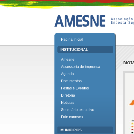
Página Inicial
INSTITUCIONAL
Amesne
Nota
Assessoria de imprensa
Agenda
Documentos
Festas e Eventos
Diretoria
Notícias
Secretário executivo
Fale conosco
MUNICÍPIOS