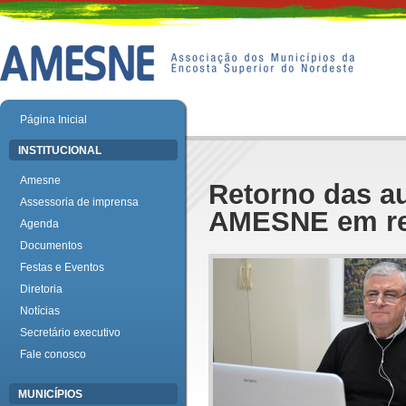
Página Inicial
INSTITUCIONAL
Amesne
Retorno das au
Assessoria de imprensa
AMESNE em reu
Agenda
Documentos
Festas e Eventos
Diretoria
Notícias
Secretário executivo
Fale conosco
MUNICÍPIOS