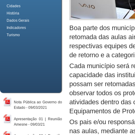
Cidades
História
Dados Gerais
Boa parte dos municí
Indicadores
Turismo
retomada das aulas ai
respectivas equipes d
de retorno e a categori
Cada município será r
capacidade das institu
possam ser retomadas 
observar todos os pro
atividades dentro das
Nota Pública ao Governo do
Estado - 09/03/2021
Equipamentos de Prote
Apresentação 01 | Reunião
Os pais e/ou responsá
Amesne - 09/03/21
nas aulas, mediante as