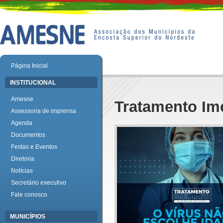
Página Inicial
INSTITUCIONAL
Amesne
Tratamento Ime
Assessoria de imprensa
Agenda
Documentos
Festas e Eventos
Diretoria
Notícias
Secretário executivo
Fale conosco
MUNICÍPIOS