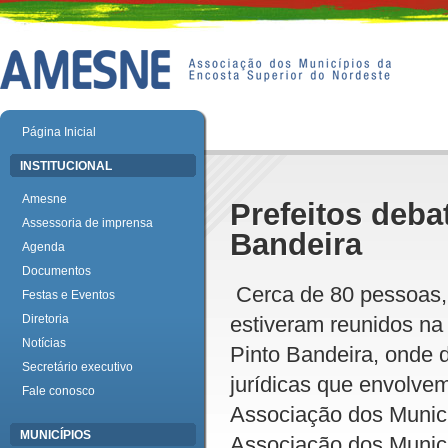
Página Inicial
INSTITUCIONAL
Amesne
Prefeitos deba
Assessoria de imprensa
Bandeira
Agenda
Documentos
Cerca de 80 pessoas, e
Festas e Eventos
Diretoria
estiveram reunidos na
Notícias
Pinto Bandeira, onde 
Secretário executivo
jurídicas que envolvem
Fale conosco
Associação dos Munic
MUNICÍPIOS
Associação dos Municí