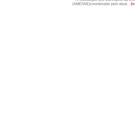
(AMESNE)coordenado pelo atual...
[l