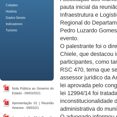
Cidades
pauta inicial da reuni
História
Infraestrutura e Logís
Dados Gerais
Regional do Departame
Indicadores
Pedro Luzardo Gomes,
Turismo
evento.
O palestrante foi o di
Chiele, que destacou 
participantes, como t
RSC 470, tema que ser
assessor jurídico da 
lei aprovada pelo con
Nota Pública ao Governo do
lei 12994/14 foi trata
Estado - 09/03/2021
inconstitucionalidade 
Apresentação 01 | Reunião
administrativa do muni
Amesne - 09/03/21
O advogado informou q