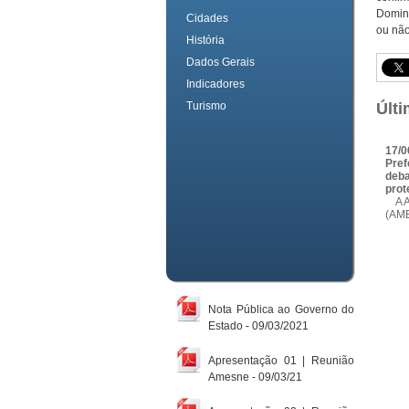
Doming
Cidades
ou não
História
Dados Gerais
Indicadores
Turismo
Últi
17/0
Pref
deba
prot
A As
(AME
Nota Pública ao Governo do
Estado - 09/03/2021
Apresentação 01 | Reunião
Amesne - 09/03/21