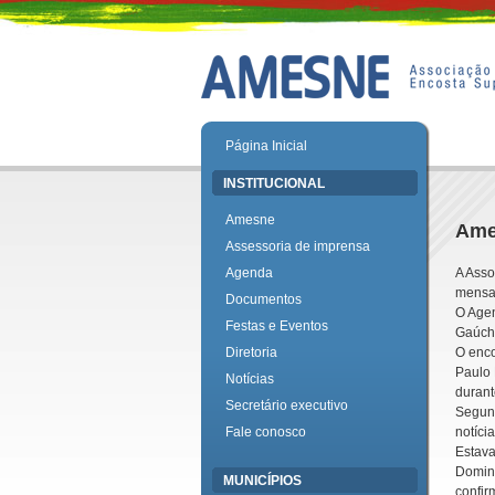
Página Inicial
INSTITUCIONAL
Amesne
Ames
Assessoria de imprensa
Agenda
A Asso
mensal
Documentos
O Agen
Festas e Eventos
Gaúcha
Diretoria
O enco
Paulo 
Notícias
duran
Secretário executivo
Segund
Fale conosco
notíci
Estava
Doming
MUNICÍPIOS
confir