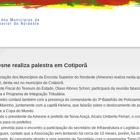
ne realiza palestra em Cotiporã
ciação dos Municípios da Encosta Superior do Nordeste (Amesne) realiza nesta qui
, desta vez no município de Cotiporã.
te Fiscal do Tesouro do Estado, Olavo Afonso Schorr, participará da reunião falan
 e Programa de Integração Tributária.
ntro contará também com a presença do comandante do 3º Batalhão de Policiamen
Marinho, juntamente com a capitã Helena, que falarão sobre o deslocamento de part
te a Copa do Mundo.
o o presidente da Amesne e prefeito de Nova Araçá, Aícaro Umberto Ferrari, o c
as para os prefeitos.
 prevista para o encontro a participação do secretário de Infraestrutura e Logístic
ues, contato que a Associação vem tentando há cerca de 10 meses, porém, há dois
mada, foi cancelada devido a uma agenda do Secretário com o governador Tarso Ge