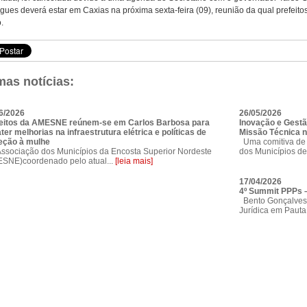
ues deverá estar em Caxias na próxima sexta-feira (09), reunião da qual prefeit
.
mas notícias:
6/2026
26/05/2026
eitos da AMESNE reúnem-se em Carlos Barbosa para
Inovação e Gestã
ter melhorias na infraestrutura elétrica e políticas de
Missão Técnica n
eção à mulhe
Uma comitiva de 
sociação dos Municípios da Encosta Superior Nordeste
dos Municípios de
SNE)coordenado pelo atual...
[leia mais]
17/04/2026
4º Summit PPPs –
Bento Gonçalves 
Jurídica em Pauta