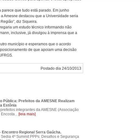
ra parece que tudo está parado. Em junho
a Amesne destacou que a Universidade seria
Região”, diz Siqueira.
tregaria um estudo técnico informando não
ann, inclusive, já divulgou à imprensa que a
outro município e esperamos que o acordo
 o posicionamento de que apoiam uma decisão
à UFRGS.
Postado dia 24/10/2013
o Pública: Prefeitos da AMESNE Realizam
a Estônia
prefeitos integrantes da AMESNE (Associação
 Encosta...
[leia mais]
 Encontro Regional Serra Gaúcha.
Sedia 4º Summit PPPs: Desafios e Segurança