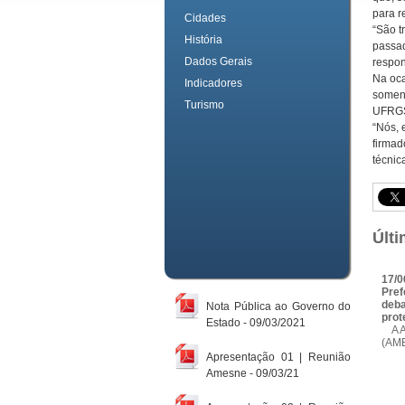
para r
Cidades
“São t
História
passad
Dados Gerais
respon
Na oca
Indicadores
soment
Turismo
UFRGS 
“Nós, 
firmad
técnic
Últi
17/0
Pref
deba
Nota Pública ao Governo do
prot
Estado - 09/03/2021
A As
(AME
Apresentação 01 | Reunião
Amesne - 09/03/21