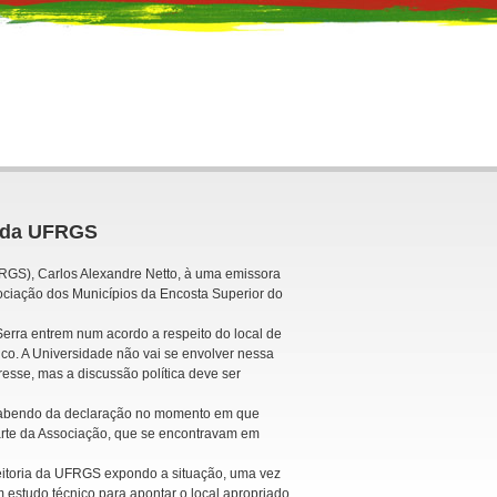
r da UFRGS
FRGS), Carlos Alexandre Netto, à uma emissora
sociação dos Municípios da Encosta Superior do
erra entrem num acordo a respeito do local de
co. A Universidade não vai se envolver nessa
esse, mas a discussão política deve ser
u sabendo da declaração no momento em que
parte da Associação, que se encontravam em
eitoria da UFRGS expondo a situação, uma vez
 estudo técnico para apontar o local apropriado