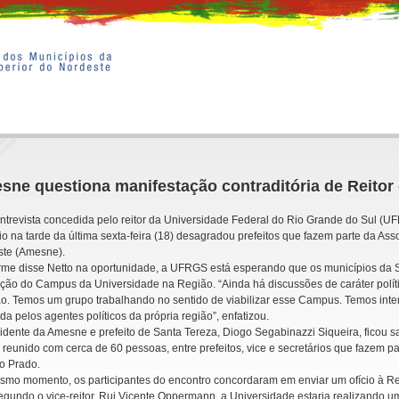
sne questiona manifestação contraditória de Reito
trevista concedida pelo reitor da Universidade Federal do Rio Grande do Sul (U
io na tarde da última sexta-feira (18) desagradou prefeitos que fazem parte da As
ste (Amesne).
me disse Netto na oportunidade, a UFRGS está esperando que os municípios da S
ação do Campus da Universidade na Região. “Ainda há discussões de caráter políti
o. Temos um grupo trabalhando no sentido de viabilizar esse Campus. Temos inter
ida pelos agentes políticos da própria região”, enfatizou.
idente da Amesne e prefeito de Santa Tereza, Diogo Segabinazzi Siqueira, fico
 reunido com cerca de 60 pessoas, entre prefeitos, vice e secretários que fazem 
o Prado.
mo momento, os participantes do encontro concordaram em enviar um ofício à R
egundo o vice-reitor, Rui Vicente Oppermann, a Universidade estaria realizando um