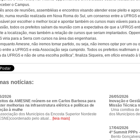
eceber o Campus.
rês anos de reuniões, assembléias e encontros visando atender esse pleito e ago
o, numa reunião realizada em Nova Roma do Sul, um consenso entre a UFRGS e 
sável por escolher o melhor local e apontar também os cursos mais viáveis para a 
sião, todos os prefeitos saíram da reunião com a expectativa de que a UFRGS en
e a localização, mas também a relação de cursos que seriam implantados. Opperm
viria para a Serra com cursos na área das engenharias.
enquanto Amesne, não iremos tomar partido, ou seja, não iremos optar por um ou 
o entre a UFRGS e esta Associação seja cumprido. Todos os prefeitos reafirmam
a da UFRGS e não de uma escolha política”, finaliza Siqueira, em ofício enviado 
mas notícias:
6/2026
26/05/2026
eitos da AMESNE reúnem-se em Carlos Barbosa para
Inovação e Gestã
ter melhorias na infraestrutura elétrica e políticas de
Missão Técnica n
eção à mulhe
Uma comitiva de 
sociação dos Municípios da Encosta Superior Nordeste
dos Municípios de
SNE)coordenado pelo atual...
[leia mais]
17/04/2026
4º Summit PPPs –
Bento Gonçalves 