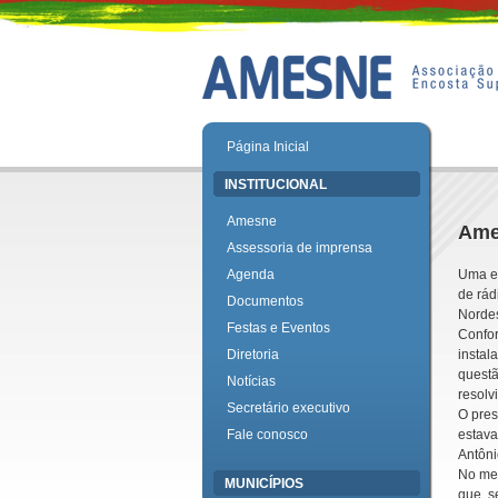
Página Inicial
INSTITUCIONAL
Amesne
Ame
Assessoria de imprensa
Agenda
Uma en
de rád
Documentos
Norde
Festas e Eventos
Confor
Diretoria
instal
questã
Notícias
resolv
Secretário executivo
O pres
Fale conosco
estava
Antôni
No mes
MUNICÍPIOS
que, s