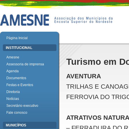
Página Inicial
INSTITUCIONAL
Amesne
Turismo em Do
Assessoria de imprensa
Agenda
AVENTURA
Documentos
Festas e Eventos
TRILHAS E CANOAG
Diretoria
FERROVIA DO TRIG
Notícias
Secretário executivo
Fale conosco
ATRATIVOS NATURA
MUNICÍPIOS
– FERRADURA DO 