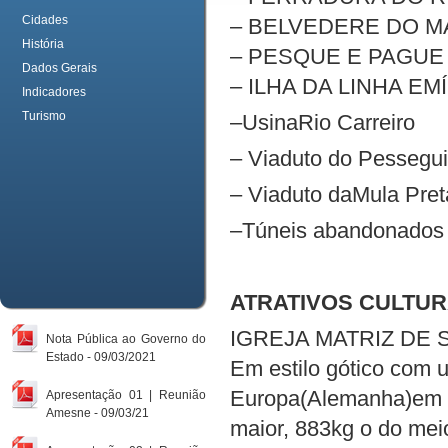
Cidades
– BELVEDERE DO MA
História
– PESQUE E PAGUE
Dados Gerais
– ILHA DA LINHA EMÍ
Indicadores
Turismo
–UsinaRio Carreiro
– Viaduto do Pessegu
– Viaduto daMula Pret
–Túneis abandonados
ATRATIVOS CULTUR
IGREJA MATRIZ DE 
Nota Pública ao Governo do
Estado - 09/03/2021
Em estilo gótico com 
Europa(Alemanha)em 19
Apresentação 01 | Reunião
Amesne - 09/03/21
maior, 883kg o do mei