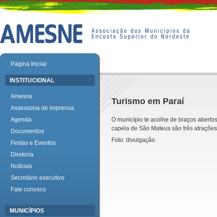
Página Inicial
INSTITUCIONAL
Amesne
Turismo em Paraí
Assessoria de imprensa
Agenda
O município te acolhe de braços aberto
capela de São Mateus são três atrações
Documentos
Foto: divulgação
Festas e Eventos
Diretoria
Notícias
Secretário executivo
Fale conosco
MUNICÍPIOS